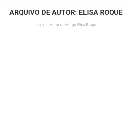
ARQUIVO DE AUTOR:
ELISA ROQUE
Você está aqui:
Início
Autor do Artigo Elisa Roque
Sua equipe de TI ainda não é
terceirizada? Comece a economizar