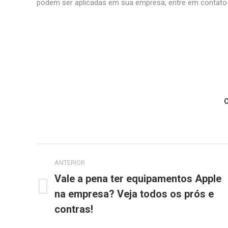
podem ser aplicadas em sua empresa, entre em contato
C
Navegação
ANTERIOR
de
Vale a pena ter equipamentos Apple
na empresa? Veja todos os prós e
Post
post:
anterior:
contras!