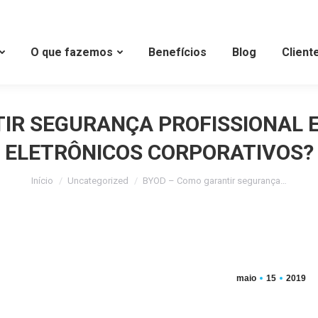
O que fazemos
Benefícios
Blog
Client
IR SEGURANÇA PROFISSIONAL E
ELETRÔNICOS CORPORATIVOS?
Início
Uncategorized
BYOD – Como garantir segurança…
maio
15
2019