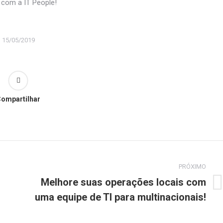
 com a IT People!
15/05/2019
ompartilhar
PRÓXIMO
Melhore suas operações locais com
Próximo
uma equipe de TI para multinacionais!
post: