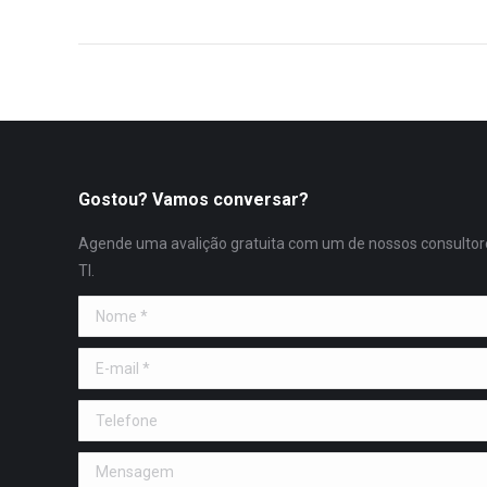
Gostou? Vamos conversar?
Agende uma avalição gratuita com um de nossos consultor
TI.
Nome *
E-mail *
Telefone
Mensagem