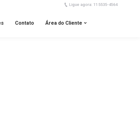
Ligue agora: 11 5535-4564
es
Contato
Área do Cliente