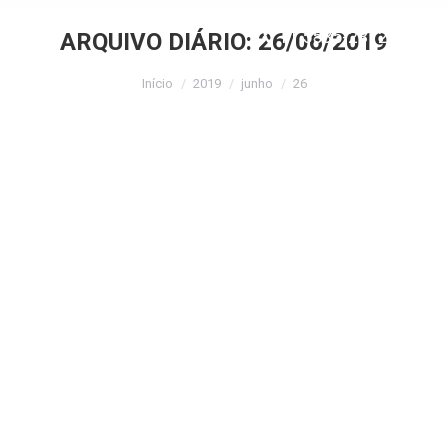
11 5535-2312
ARQUIVO DIÁRIO:
26/06/2019
Você está aqui:
Início
2019
junho
26