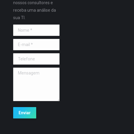
nossos consultores e
receba uma análise da
sua TI.
Nome *
E-mail *
Telefone
Mensagem
Enviar