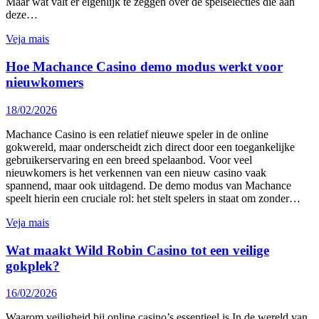
Maar wat valt er eigenlijk te zeggen over de spelselecties die aan
deze…
Veja mais
Hoe Machance Casino demo modus werkt voor
nieuwkomers
18/02/2026
Machance Casino is een relatief nieuwe speler in de online
gokwereld, maar onderscheidt zich direct door een toegankelijke
gebruikerservaring en een breed spelaanbod. Voor veel
nieuwkomers is het verkennen van een nieuw casino vaak
spannend, maar ook uitdagend. De demo modus van Machance
speelt hierin een cruciale rol: het stelt spelers in staat om zonder…
Veja mais
Wat maakt Wild Robin Casino tot een veilige
gokplek?
16/02/2026
Waarom veiligheid bij online casino’s essentieel is In de wereld van