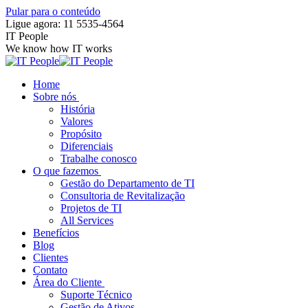
Pular para o conteúdo
Ligue agora: 11 5535-4564
IT People
We know how IT works
Home
Sobre nós
História
Valores
Propósito
Diferenciais
Trabalhe conosco
O que fazemos
Gestão do Departamento de TI
Consultoria de Revitalização
Projetos de TI
All Services
Benefícios
Blog
Clientes
Contato
Área do Cliente
Suporte Técnico
Gestão de Ativos