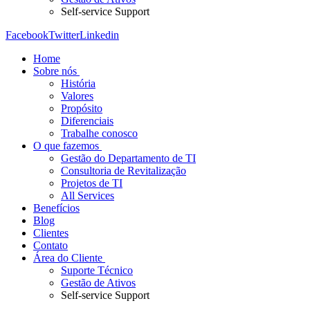
Self-service Support
Facebook
Twitter
Linkedin
Home
Sobre nós
História
Valores
Propósito
Diferenciais
Trabalhe conosco
O que fazemos
Gestão do Departamento de TI
Consultoria de Revitalização
Projetos de TI
All Services
Benefícios
Blog
Clientes
Contato
Área do Cliente
Suporte Técnico
Gestão de Ativos
Self-service Support