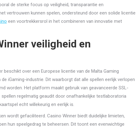
oral de sterke focus op veiligheid, transparantie en
 met vertrouwen kunnen spelen, ondersteund door een solide licentie
sino
een voortrekkersrol in het combineren van innovatie met
inner veiligheid en
er beschikt over een Europese licentie van de Malta Gaming
e iGaming-industrie. Dit waarborgt dat alle spellen eerlijk verlopen
md worden. Het platform maakt gebruik van geavanceerde SSL-
 spellen regelmatig geaudit door onafhankelijke testlaboratoria
artspel echt willekeurig en eerlijk is.
n wordt gefaciliteerd. Casino Winner biedt duidelijke limieten,
elpen hun speelgedrag te beheersen. Dit toont een evenwichtige