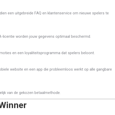
endien een uitgebreide FAQ en klantenservice om nieuwe spelers te
A-licentie worden jouw gegevens optimaal beschermd.
moties en een loyaliteitsprogramma dat spelers beloont.
obiele website en een app die probleemloos werkt op alle gangbare
kelijk van de gekozen betaalmethode.
 Winner