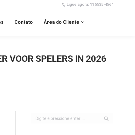
Ligue agora: 11 5535-4564
es
Contato
Área do Cliente
 VOOR SPELERS IN 2026
Search: