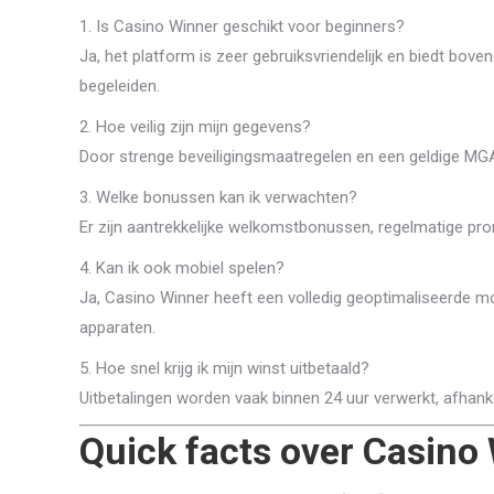
1. Is Casino Winner geschikt voor beginners?
Ja, het platform is zeer gebruiksvriendelijk en biedt bov
begeleiden.
2. Hoe veilig zijn mijn gegevens?
Door strenge beveiligingsmaatregelen en een geldige MG
3. Welke bonussen kan ik verwachten?
Er zijn aantrekkelijke welkomstbonussen, regelmatige pro
4. Kan ik ook mobiel spelen?
Ja, Casino Winner heeft een volledig geoptimaliseerde m
apparaten.
5. Hoe snel krijg ik mijn winst uitbetaald?
Uitbetalingen worden vaak binnen 24 uur verwerkt, afhan
Quick facts over Casino