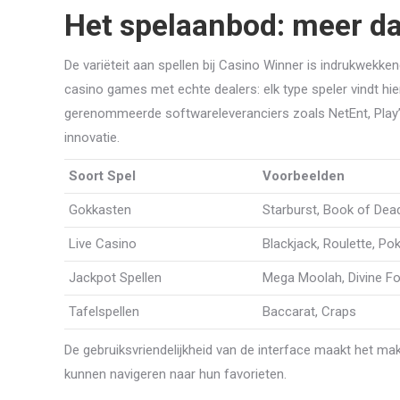
Het spelaanbod: meer dan
De variëteit aan spellen bij Casino Winner is indrukwekke
casino games met echte dealers: elk type speler vindt hi
gerenommeerde softwareleveranciers zoals NetEnt, Play’n
innovatie.
Soort Spel
Voorbeelden
Gokkasten
Starburst, Book of Dea
Live Casino
Blackjack, Roulette, Po
Jackpot Spellen
Mega Moolah, Divine Fo
Tafelspellen
Baccarat, Craps
De gebruiksvriendelijkheid van de interface maakt het makk
kunnen navigeren naar hun favorieten.