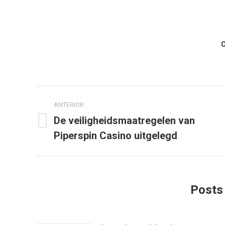
C
Navegação
ANTERIOR
de
De veiligheidsmaatregelen van
Post
Piperspin Casino uitgelegd
post:
anterior:
Posts