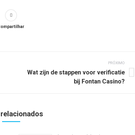
ompartilhar
PRÓXIMO
Wat zijn de stappen voor verificatie
Próximo
bij Fontan Casino?
post:
 relacionados