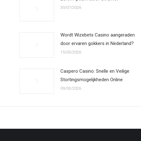
30/07/2026
Wordt Wizebets Casino aangeraden
door ervaren gokkers in Nederland?
15/03/2026
Caspero Casino: Snelle en Veilige
Stortingsmogelijkheden Online
09/03/2026