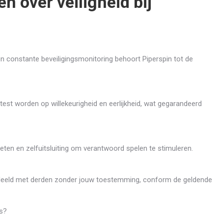
n over veiligheid bij
 en constante beveiligingsmonitoring behoort Piperspin tot de
test worden op willekeurigheid en eerlijkheid, wat gegarandeerd
ieten en zelfuitsluiting om verantwoord spelen te stimuleren.
deeld met derden zonder jouw toestemming, conform de geldende
es?