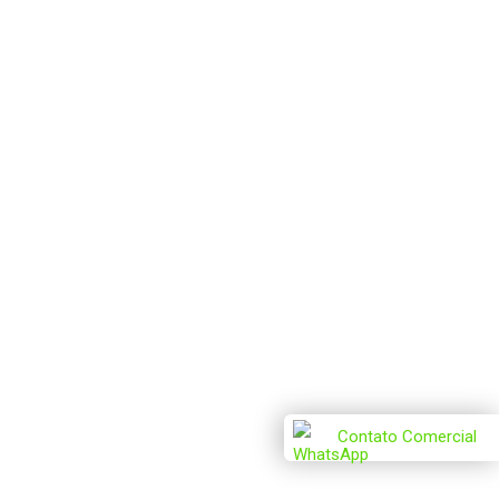
Contato Comercial