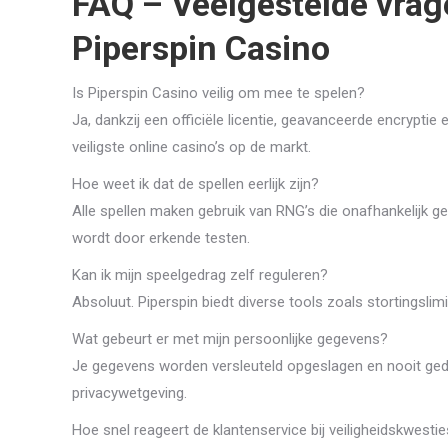
FAQ – Veelgestelde vrage
Piperspin Casino
Is Piperspin Casino veilig om mee te spelen?
Ja, dankzij een officiële licentie, geavanceerde encryptie
veiligste online casino’s op de markt.
Hoe weet ik dat de spellen eerlijk zijn?
Alle spellen maken gebruik van RNG’s die onafhankelijk ge
wordt door erkende testen.
Kan ik mijn speelgedrag zelf reguleren?
Absoluut. Piperspin biedt diverse tools zoals stortingslim
Wat gebeurt er met mijn persoonlijke gegevens?
Je gegevens worden versleuteld opgeslagen en nooit ge
privacywetgeving.
Hoe snel reageert de klantenservice bij veiligheidskwesti