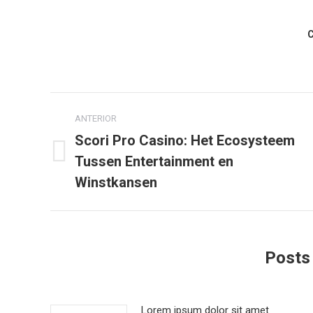
C
Navegação
ANTERIOR
de
Scori Pro Casino: Het Ecosysteem
Tussen Entertainment en
Post
post:
anterior:
Winstkansen
Posts
Lorem ipsum dolor sit amet