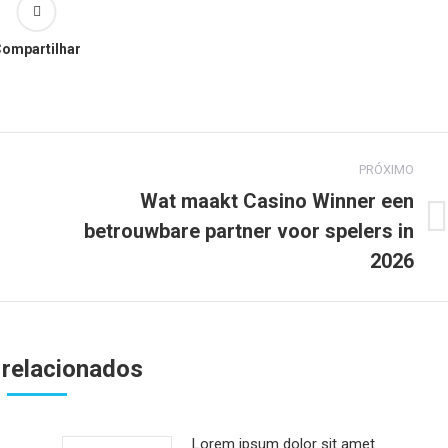
ompartilhar
PRÓXIMO
Wat maakt Casino Winner een
betrouwbare partner voor spelers in
Próximo
post:
2026
 relacionados
Lorem ipsum dolor sit amet