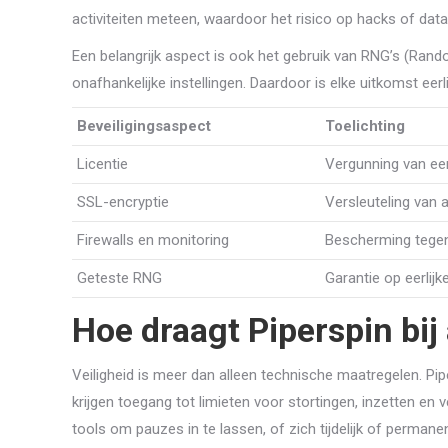
activiteiten meteen, waardoor het risico op hacks of datal
Een belangrijk aspect is ook het gebruik van RNG’s (Ra
onafhankelijke instellingen. Daardoor is elke uitkomst eerli
Beveiligingsaspect
Toelichting
Licentie
Vergunning van ee
SSL-encryptie
Versleuteling van a
Firewalls en monitoring
Bescherming tege
Geteste RNG
Garantie op eerlijk
Hoe draagt Piperspin bi
Veiligheid is meer dan alleen technische maatregelen. P
krijgen toegang tot limieten voor stortingen, inzetten en v
tools om pauzes in te lassen, of zich tijdelijk of permanent