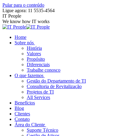
Pular para o conteúdo
Ligue agora: 11 5535-4564
IT People
We know how IT works
Home
Sobre nós
História
Valores
Propósito
Diferenciais
Trabalhe conosco
O que fazemos
Gestão do Departamento de TI
Consultoria de Revitalização
Projetos de TI
All Services
Benefícios
Blog
Clientes
Contato
Área do Cliente
Suporte Técnico
Gestão de Ativos