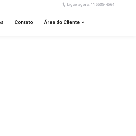
Ligue agora: 11 5535-4564
es
Contato
Área do Cliente