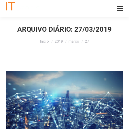
11 5535-2312
ARQUIVO DIÁRIO:
27/03/2019
Você está aqui:
Início
2019
março
27