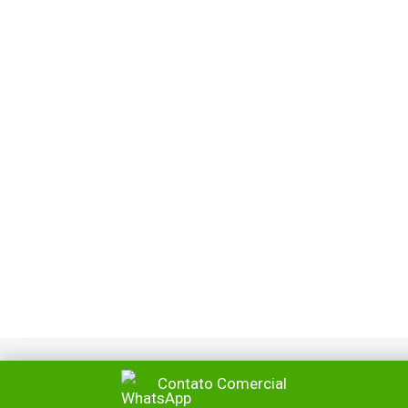
Você tem um espaço de coworking?
Ofereça suporte de TI!
Uncategorized
Por
Reach Local
16/01/2019
Atualmente, para que uma empresa, ou mesmo um
profissional que atua por conta própria, possa se dar
bem no mercado de trabalho, é necessário que
busque ser criativo e desenvolva alternativas
inteligentes para a execução do serviço de maneira
satisfatória, porém sem gastos excessivos. É por
isso que, cada vez mais, há pessoas se juntando…
Contato Comercial