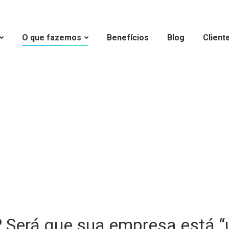
O que fazemos
Benefícios
Blog
Client
Consultoria de Revitalização
? Será que sua empresa está “