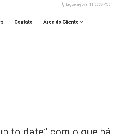
Ligue agora: 11 5535-4564
es
Contato
Área do Cliente
up to date” com o que há